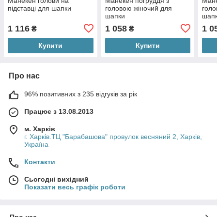
Манекен голови на
Манекен погруддя з
Мане
підставці для шапки
головою жіночий для
голо
шапки
шап
1 116
1 058
1 0
₴
₴
Купити
Купити
Про нас
96% позитивних з 235 відгуків за рік
Працює з 13.08.2013
м. Харків
г. Харків.ТЦ "Барабашова" провулок весняний 2, Харків,
Україна
Контакти
Сьогодні вихідний
Показати весь графік роботи
Про нас