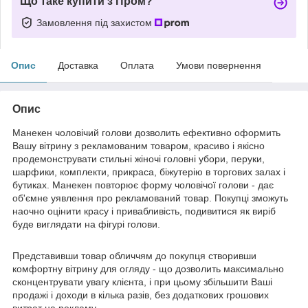
Що таке купити з Пром?
Замовлення під захистом
Опис
Доставка
Оплата
Умови повернення
Опис
Манекен чоловічий голови дозволить ефективно оформить
Вашу вітрину з рекламованим товаром, красиво і якісно
продемонструвати стильні жіночі головні убори, перуки,
шарфики, комплекти, прикраса, біжутерію в торгових залах і
бутиках. Манекен повторює форму чоловічої голови - дає
об'ємне уявлення про рекламований товар. Покупці зможуть
наочно оцінити красу і привабливість, подивитися як виріб
буде виглядати на фігурі голови.
Представивши товар обличчям до покупця створивши
комфортну вітрину для огляду - що дозволить максимально
сконцентрувати увагу клієнта, і при цьому збільшити Ваші
продажі і доходи в кілька разів, без додаткових грошових
витрат на рекламу