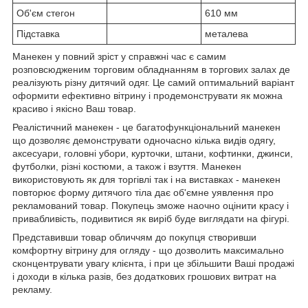
Об'єм стегон
610 мм
Підставка
металева
Манекен у повний зріст у справжні час є самим
розповсюдженим торговим обладнанням в торгових залах де
реалізують різну дитячий одяг. Це самий оптимальний варіант
оформити ефективно вітрину і продемонструвати як можна
красиво і якісно Ваш товар.
Реалістичний манекен - це багатофункціональний манекен
що дозволяє демонструвати одночасно кілька видів одягу,
аксесуари, головні убори, курточки, штани, кофтинки, джинси,
футболки, різні костюми, а також і взуття. Манекен
використовують як для торгівлі так і на виставках - манекен
повторює форму дитячого тіла дає об'ємне уявлення про
рекламований товар. Покупець зможе наочно оцінити красу і
привабливість, подивитися як виріб буде виглядати на фігурі.
Представивши товар обличчям до покупця створивши
комфортну вітрину для огляду - що дозволить максимально
сконцентрувати увагу клієнта, і при це збільшити Ваші продажі
і доходи в кілька разів, без додаткових грошових витрат на
рекламу.