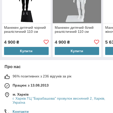
Манекен дитячий чорний
Манекен дитячий білий
Мане
реалістичний 110 см
реалістичний 110 см
жіно
4 900
4 900
5 6
₴
₴
Купити
Купити
Про нас
96% позитивних з 236 відгуків за рік
Працює з 13.08.2013
м. Харків
г. Харків.ТЦ "Барабашова" провулок весняний 2, Харків,
Україна
Контакти