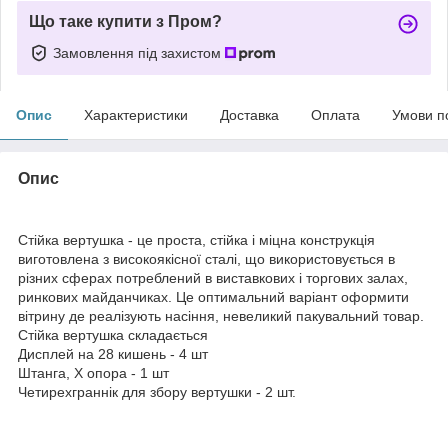
Що таке купити з Пром?
Замовлення під захистом
Опис
Характеристики
Доставка
Оплата
Умови п
Опис
Стійка вертушка - це проста, стійка і міцна конструкція
виготовлена ​​з високоякісної сталі, що використовується в
різних сферах потреблений в виставкових і торгових залах,
ринкових майданчиках. Це оптимальний варіант оформити
вітрину де реалізують насіння, невеликий пакувальний товар.
Стійка вертушка складається
Дисплей на 28 кишень - 4 шт
Штанга, Х опора - 1 шт
Четирехграннік для збору вертушки - 2 шт.