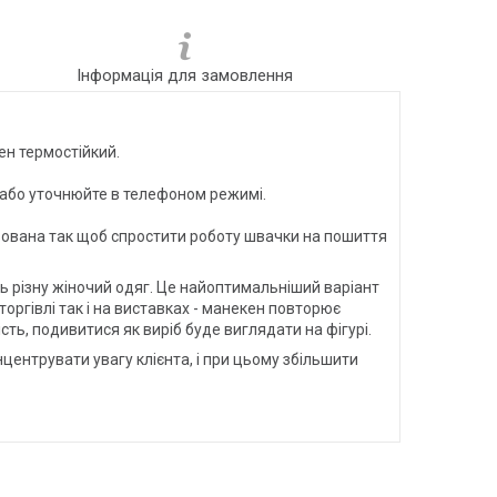
Інформація для замовлення
ен термостійкий.
х або уточнюйте в телефоном режимі.
льована так щоб спростити роботу швачки на пошиття
 різну жіночий одяг. Це найоптимальніший варіант
ргівлі так і на виставках - манекен повторює
ть, подивитися як виріб буде виглядати на фігурі.
нтрувати увагу клієнта, і при цьому збільшити