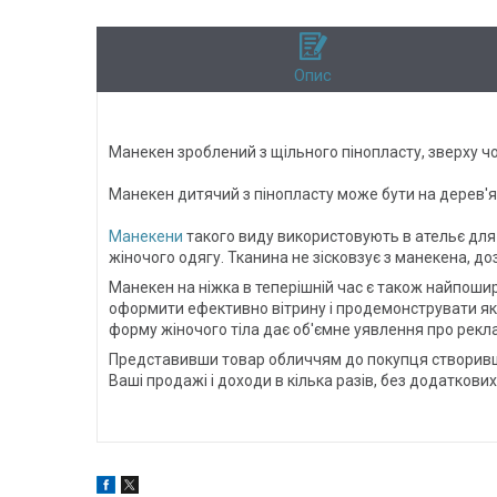
Опис
Манекен зроблений з щільного пінопласту, зверху чо
Манекен дитячий з пінопласту може бути на дерев'я
Манекени
такого виду використовують в ательє для
жіночого одягу. Тканина не зісковзує з манекена, д
Манекен на ніжка в теперішній час є також найпоши
оформити ефективно вітрину і продемонструвати яком
форму жіночого тіла дає об'ємне уявлення про рекла
Представивши товар обличчям до покупця створивши
Ваші продажі і доходи в кілька разів, без додатков