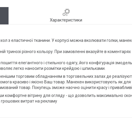
Характеристики
хол з еластичної тканини. У корпусі можна вколювати голки, манек
ній тринозі різного кольору. При замовленні вказуйте в коментаря
 пошиття елегантного і стильного одягу, його конфігурація змоде
озволяє легко наносити розмітки крейдою і шпильками.
ренішим торговим обладнанням в торговельних залах де реалізують
ога красиво і якісно Ваш товар. Манекен використовують як для то
мований товар. Покупець зможе наочно оцінити красу і привабливіс
 комфортне вітрину для огляду - що дозволить максимально сконце
их грошових витрат на рекламу