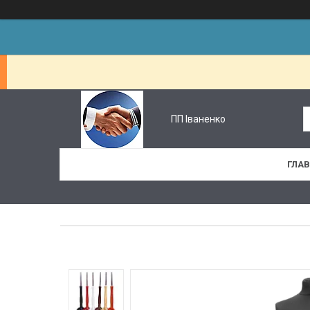
ПП Іваненко
ГЛА