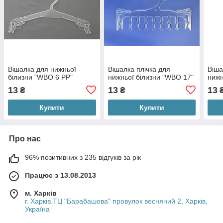
Вішалка для нижньої
Вішалка плічка для
Віша
білизни "WBO 6 PP"
нижньої білизни "WBO 17"
нижн
13
13
13
₴
₴
Купити
Купити
Про нас
96% позитивних з 235 відгуків за рік
Працює з 13.08.2013
м. Харків
г. Харків.ТЦ "Барабашова" провулок весняний 2, Харків,
Україна