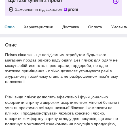
Що таке купити з Пром?
Замовлення під захистом
Опис
Характеристики
Доставка
Оплата
Умови п
Опис
Плічка вішалки - це невід'ємним атрибутом будь-якого
магазину продає різного виду одягу. Без плічок для одягу не
можуть обійтися готелі, ресторани, гардероби, не одне
житлове приміщення - плічко дозволяє утримувати речі в
акуратному і охайному стані, а не разброшенном пом'ятому
положенні.
Різні види плічок дозволять ефективно і функціонально
оформити вітрину з широким асортиментом жіночої білизни і
уявити практично всі види нижньої білизни і комплекти на
плічках, і продемонструвати якомога красиво і якісно, ​​
створити комфортну вітрину огляду для покупців, що значно
полегшує можливості ознайомлення покупців з продукцією,