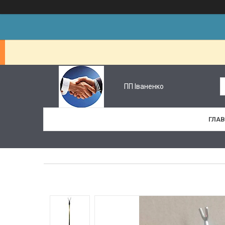
ПП Іваненко
ГЛА