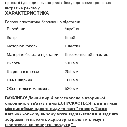
продажі і доходи в кілька разів, без додаткових грошових
витрат на рекламу
ХАРАКТЕРИСТИКА
Голова пластикова безлика на підставки
Виробник
Україна
Колір
Білий
Матеріал голови
Пластик
Матеріал бюста и підставки
Высокоякісний пластик
Висота
510 мм
Ширина в плечах
255 мм
Бічна ширина
160 мм
Обсяг голови манекена
520 мм
ВАЖЛИВО! Даний виріб виготовлено з вторинної
сировини, у зв'язку з цим ДОПУСКАЄТЬСЯ гра відтінків
між виробами одного виду та партії товару. Також
відтінок кольору виробу може відрізнятися від відтінку
зображення на сайті, характерна наявність смуг і
шорсткості на поверхні продукції.