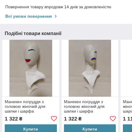
Повернення товару впродовж 14 днів за домовленістю
Всі умови повернення
Подібні товари компанії
Манекен погруддя з
Манекен погруддя з
Мане
головою жіночий для
головою жіночий для
жіно
шапки і шарфа
шапки і шарфа
шар
1 322
1 322
1 1
₴
₴
Купити
Купити