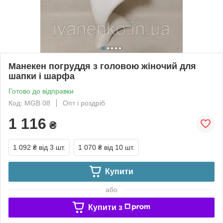
Манекен погруддя з головою жіночий для
шапки і шарфа
Готово до відправки
Код: МGВ 08
Опт і роздріб
1 116
₴
1 092 ₴
від 3 шт.
1 070 ₴
від 10 шт.
Купити
або
Купити з