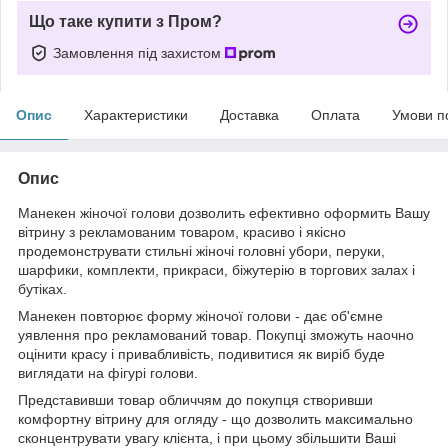
Що таке купити з Пром?
Замовлення під захистом
Опис
Характеристики
Доставка
Оплата
Умови п
Опис
Манекен жіночої голови дозволить ефективно оформить Вашу
вітрину з рекламованим товаром, красиво і якісно
продемонструвати стильні жіночі головні убори, перуки,
шарфики, комплекти, прикраси, біжутерію в торгових залах і
бутіках.
Манекен повторює форму жіночої голови - дає об'ємне
уявлення про рекламований товар. Покупці зможуть наочно
оцінити красу і привабливість, подивитися як виріб буде
виглядати на фігурі голови.
Представивши товар обличчям до покупця створивши
комфортну вітрину для огляду - що дозволить максимально
сконцентрувати увагу клієнта, і при цьому збільшити Ваші