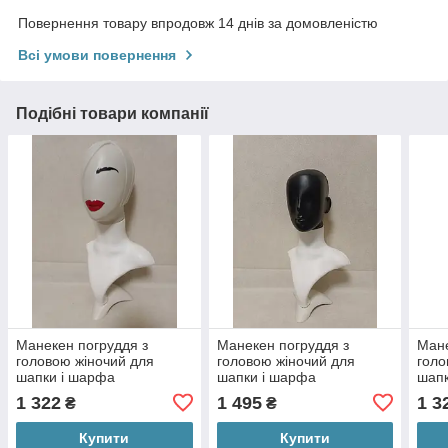
Повернення товару впродовж 14 днів за домовленістю
Всі умови повернення
Подібні товари компанії
Манекен погруддя з
Манекен погруддя з
Мане
головою жіночий для
головою жіночий для
голо
шапки і шарфа
шапки і шарфа
шапк
1 322
1 495
1 3
₴
₴
Купити
Купити