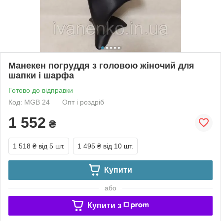
Манекен погруддя з головою жіночий для
шапки і шарфа
Готово до відправки
Код: МGВ 24
Опт і роздріб
1 552
₴
1 518 ₴
від 5 шт.
1 495 ₴
від 10 шт.
Купити
або
Купити з