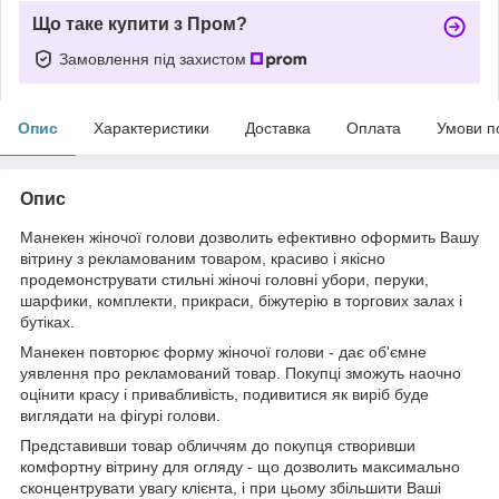
Що таке купити з Пром?
Замовлення під захистом
Опис
Характеристики
Доставка
Оплата
Умови п
Опис
Манекен жіночої голови дозволить ефективно оформить Вашу
вітрину з рекламованим товаром, красиво і якісно
продемонструвати стильні жіночі головні убори, перуки,
шарфики, комплекти, прикраси, біжутерію в торгових залах і
бутіках.
Манекен повторює форму жіночої голови - дає об'ємне
уявлення про рекламований товар. Покупці зможуть наочно
оцінити красу і привабливість, подивитися як виріб буде
виглядати на фігурі голови.
Представивши товар обличчям до покупця створивши
комфортну вітрину для огляду - що дозволить максимально
сконцентрувати увагу клієнта, і при цьому збільшити Ваші