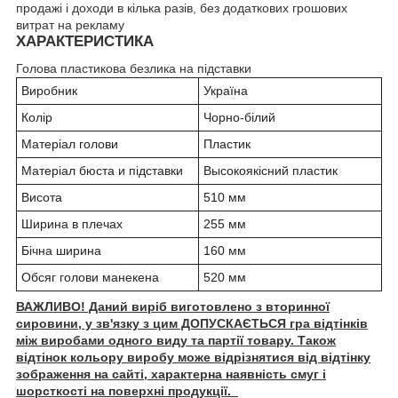
продажі і доходи в кілька разів, без додаткових грошових
витрат на рекламу
ХАРАКТЕРИСТИКА
Голова пластикова безлика на підставки
Виробник
Україна
Колір
Чорно-білий
Матеріал голови
Пластик
Матеріал бюста и підставки
Высокоякісний пластик
Висота
510 мм
Ширина в плечах
255 мм
Бічна ширина
160 мм
Обсяг голови манекена
520 мм
ВАЖЛИВО! Даний виріб виготовлено з вторинної
сировини, у зв'язку з цим ДОПУСКАЄТЬСЯ гра відтінків
між виробами одного виду та партії товару. Також
відтінок кольору виробу може відрізнятися від відтінку
зображення на сайті, характерна наявність смуг і
шорсткості на поверхні продукції.