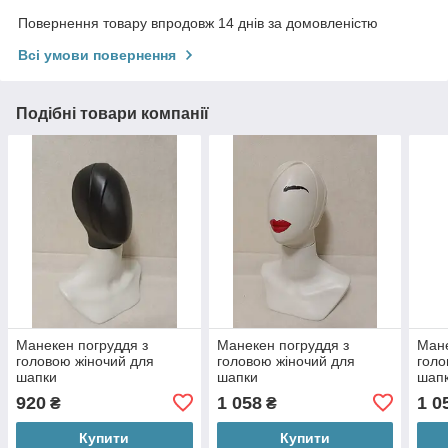
Повернення товару впродовж 14 днів за домовленістю
Всі умови повернення
Подібні товари компанії
Манекен погруддя з
Манекен погруддя з
Мане
головою жіночий для
головою жіночий для
голо
шапки
шапки
шап
920
1 058
1 0
₴
₴
Купити
Купити