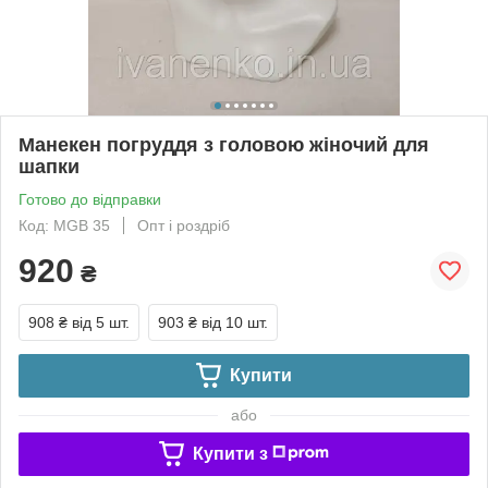
Манекен погруддя з головою жіночий для
шапки
Готово до відправки
Код: МGВ 35
Опт і роздріб
920
₴
908 ₴
від 5 шт.
903 ₴
від 10 шт.
Купити
або
Купити з