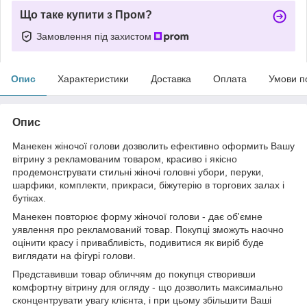
Що таке купити з Пром?
Замовлення під захистом
Опис
Характеристики
Доставка
Оплата
Умови п
Опис
Манекен жіночої голови дозволить ефективно оформить Вашу
вітрину з рекламованим товаром, красиво і якісно
продемонструвати стильні жіночі головні убори, перуки,
шарфики, комплекти, прикраси, біжутерію в торгових залах і
бутіках.
Манекен повторює форму жіночої голови - дає об'ємне
уявлення про рекламований товар. Покупці зможуть наочно
оцінити красу і привабливість, подивитися як виріб буде
виглядати на фігурі голови.
Представивши товар обличчям до покупця створивши
комфортну вітрину для огляду - що дозволить максимально
сконцентрувати увагу клієнта, і при цьому збільшити Ваші