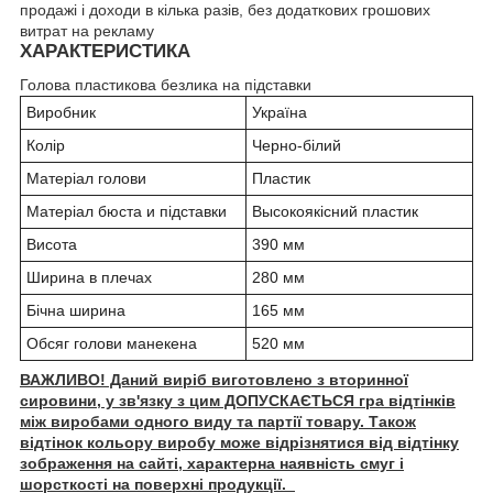
продажі і доходи в кілька разів, без додаткових грошових
витрат на рекламу
ХАРАКТЕРИСТИКА
Голова пластикова безлика на підставки
Виробник
Україна
Колір
Черно-білий
Матеріал голови
Пластик
Матеріал бюста и підставки
Высокоякісний пластик
Висота
390 мм
Ширина в плечах
280 мм
Бічна ширина
165 мм
Обсяг голови манекена
520 мм
ВАЖЛИВО! Даний виріб виготовлено з вторинної
сировини, у зв'язку з цим ДОПУСКАЄТЬСЯ гра відтінків
між виробами одного виду та партії товару. Також
відтінок кольору виробу може відрізнятися від відтінку
зображення на сайті, характерна наявність смуг і
шорсткості на поверхні продукції.