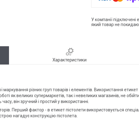
У компанії підключені 
який товар не покидаю
Характеристики
ої маркування різних груп товарів і елементів. Використання етик
оботі як великих супермаркетів, так і невеликих магазинів, не обій
часу, він зручний і простий у використанні.
орів. Перший фактор - в етикет пістолети використовується спеціал
строю нагадує конструкцію пістолета.