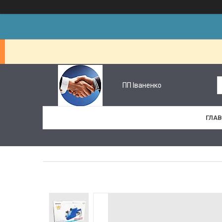
ПП Іваненко
ГЛА