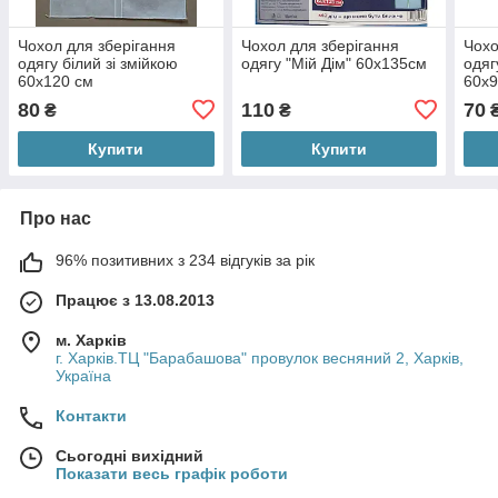
Чохол для зберігання
Чохол для зберігання
Чохо
одягу білий зі змійкою
одягу "Мій Дім" 60х135cм
одяг
60х120 см
60х9
80
110
70
₴
₴
Купити
Купити
Про нас
96% позитивних з 234 відгуків за рік
Працює з 13.08.2013
м. Харків
г. Харків.ТЦ "Барабашова" провулок весняний 2, Харків,
Україна
Контакти
Сьогодні вихідний
Показати весь графік роботи