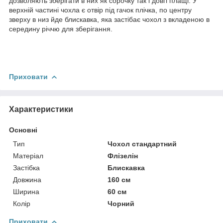
дозволяють зберігати в них як сорочку так і довгі плащі. У
верхній частині чохла є отвір під гачок плічка, по центру
зверху в низ йде блискавка, яка застібає чохол з вкладеною в
середину річчю для зберігання.
Приховати
Характеристики
Основні
Тип
Чохол стандартний
Матеріал
Флізелін
Застібка
Блискавка
Довжина
160 см
Ширина
60 см
Колір
Чорний
Приховати