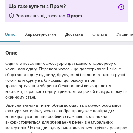
Що таке купити з Пром?
Замовлення під захистом
Опис
Характеристики
Доставка
Оплата
Умови п
Опис
Одним з незамінних аксесуарів для кожного гардеробу є
чохли для одягу. Перевага чохла - це довготривале і якісне
зберігання одягу від пилу, бруду, молі і вологи, а також зручні
чохли для одягу на блискавці допоможуть при
транспортування зберегти бездоганний вигляд плаття,
костюма, верхнього одягу, трикотажних речей в акуратному і в
охайному стані.
Захисна тканина тільки оберігає одяг, за рахунок особливої ​​
фактури матеріалу чохла - добре пропускає повітря для
кондиціонування, що особливо важливо, коли чохли
використовуються для зберігання речей з натуральних
матеріалів. Чохли для одягу виготовляються в різних розмірах