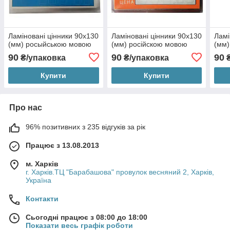
Ламіновані цінники 90х130
Ламіновані цінники 90х130
Ламі
(мм) росыйською мовою
(мм) російскою мовою
(мм)
90
90
90
₴/упаковка
₴/упаковка
₴
Купити
Купити
Про нас
96% позитивних з 235 відгуків за рік
Працює з 13.08.2013
м. Харків
г. Харків.ТЦ "Барабашова" провулок весняний 2, Харків,
Україна
Контакти
Сьогодні працює з 08:00 до 18:00
Показати весь графік роботи