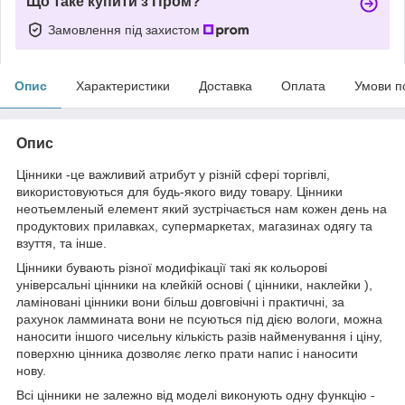
Що таке купити з Пром?
Замовлення під захистом
Опис
Характеристики
Доставка
Оплата
Умови п
Опис
Цінники -це важливий атрибут у різній сфері торгівлі,
використовуються для будь-якого виду товару. Цінники
неотьемленый елемент який зустрічається нам кожен день на
продуктових прилавках, супермаркетах, магазинах одягу та
взуття, та інше.
Цінники бувають різної модифікації такі як кольорові
універсальні цінники на клейкій основі ( цінники, наклейки ),
ламіновані цінники вони більш довговічні і практичні, за
рахунок ламмината вони не псуються під дією вологи, можна
наносити іншого чисельну кількість разів найменування і ціну,
поверхню цінника дозволяє легко прати напис і наносити
нову.
Всі цінники не залежно від моделі виконують одну функцію -