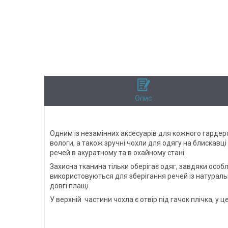
Опис
Одним із незамінних аксесуарів для кожного гардероб
вологи, а також зручні чохли для одягу на блискав
речей в акуратному та в охайному стані.
Захисна тканина тільки оберігає одяг, завдяки особ
використовуються для зберігання речей із натуральни
довгі плащі.
У верхній частини чохла є отвір під гачок плічка, у 