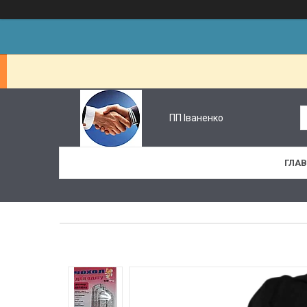
ПП Іваненко
ГЛА