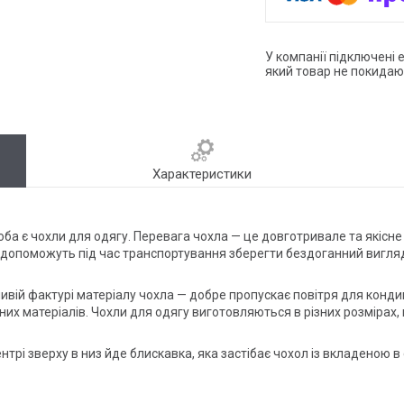
У компанії підключені 
який товар не покидаю
Характеристики
а є чохли для одягу. Перевага чохла — це довготривале та якісне з
ці допоможуть під час транспортування зберегти бездоганний вигля
ливій фактурі матеріалу чохла — добре пропускає повітря для конд
х матеріалів. Чохли для одягу виготовляються в різних розмірах, щ
центрі зверху в низ йде блискавка, яка застібає чохол із вкладеною