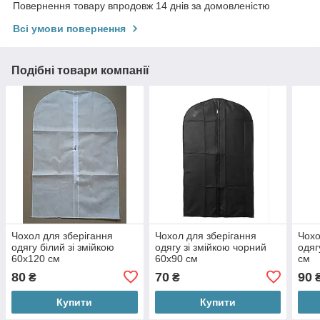
Повернення товару впродовж 14 днів за домовленістю
Всі умови повернення
Подібні товари компанії
Чохол для зберігання
Чохол для зберігання
Чохо
одягу білий зі змійкою
одягу зі змійкою чорний
одяг
60х120 см
60х90 см
см
80
70
90
₴
₴
Купити
Купити