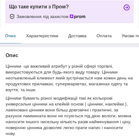
Що таке купити з Пром?
Замовлення під захистом
Опис
Характеристики
Доставка
Оплата
Умови п
Опис
Цінники -це важливий атрибут у різній сфері торгівлі,
використовуються для будь-якого виду товару. Цінники
неотьемленый елемент який зустрічається нам кожен день на
продуктових прилавках, супермаркетах, магазинах одягу та
взуття, та інше.
Цінники бувають різної модифікації такі як кольорові
універсальні цінники на клейкій основі ( цінники, наклейки ),
ламіновані цінники вони більш довговічні і практичні, за
рахунок ламмината вони не псуються під дією вологи, можна
наносити іншого чисельну кількість разів найменування і ціну,
поверхню цінника дозволяє легко прати напис і наносити
нову.