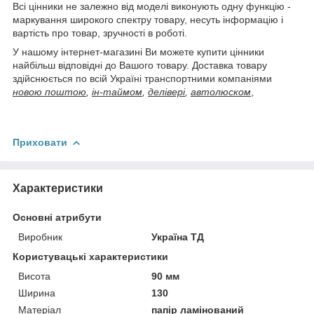
Всі цінники не залежно від моделі виконують одну функцію -
маркування широкого спектру товару, несуть інформацію і
вартість про товар, зручності в роботі.
У нашому інтернет-магазині Ви можете купити цінники
найбільш відповідні до Вашого товару. Доставка товару
здійснюється по всій Україні транспортними компаніями
новою поштою
,
ін-таймом
,
делівері
,
автолюском
,
Приховати
Характеристики
Основні атрибути
Виробник
Україна ТД
Користувацькі характеристики
Висота
90 мм
Ширина
130
Матеріал
папір ламінований