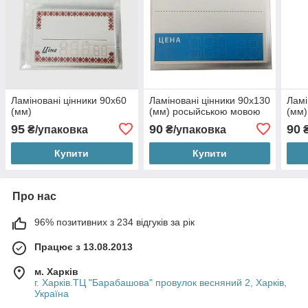
Ламіновані цінники 90х60
Ламіновані цінники 90х130
Ламі
(мм)
(мм) росыйською мовою
(мм)
95
90
90
₴/упаковка
₴/упаковка
₴
Купити
Купити
Про нас
96% позитивних з 234 відгуків за рік
Працює з 13.08.2013
м. Харків
г. Харків.ТЦ "Барабашова" провулок весняний 2, Харків,
Україна