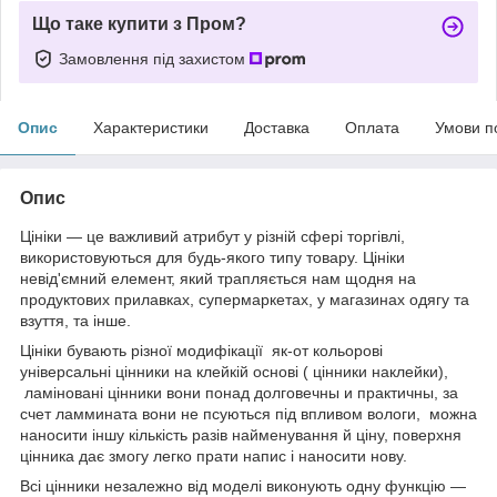
Що таке купити з Пром?
Замовлення під захистом
Опис
Характеристики
Доставка
Оплата
Умови п
Опис
Цініки — це важливий атрибут у різній сфері торгівлі,
використовуються для будь-якого типу товару. Цініки
невід'ємний елемент, який трапляється нам щодня на
продуктових прилавках, супермаркетах, у магазинах одягу та
взуття, та інше.
Цініки бувають різної модифікації як-от кольорові
універсальні цінники на клейкій основі ( цінники наклейки),
ламіновані цінники вони понад долговечны и практичны, за
счет ламмината вони не псуються під впливом вологи, можна
наносити іншу кількість разів найменування й ціну, поверхня
цінника дає змогу легко прати напис і наносити нову.
Всі цінники незалежно від моделі виконують одну функцію —