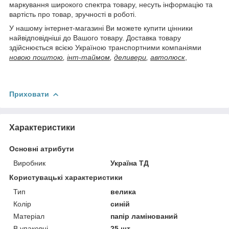
маркування широкого спектра товару, несуть інформацію та
вартість про товар, зручності в роботі.
У нашому інтернет-магазині Ви можете купити цінники
найвідповідніші до Вашого товару. Доставка товару
здійснюється всією Україною транспортними компаніями
новою поштою
,
інт-таймом
,
деливери
,
автолюск
,
Приховати
Характеристики
Основні атрибути
Виробник
Україна ТД
Користувацькі характеристики
Тип
велика
Колір
синій
Матеріал
папір ламінований
В упаковці
25 шт