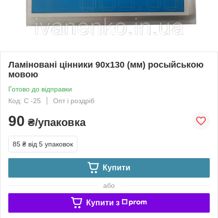
Ламіновані цінники 90х130 (мм) росыйською
мовою
Готово до відправки
Код: С -25
Опт і роздріб
90
₴/упаковка
85 ₴
від 5 упаковок
Купити
або
Купити з