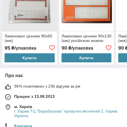
Ламіновані цінники 90х60
Ламіновані цінники 90х130
Ламі
(мм)
(мм) російскою мовою
(мм)
95
90
90
₴/упаковка
₴/упаковка
₴
Купити
Купити
Про нас
96% позитивних з 236 відгуків за рік
Працює з 13.08.2013
м. Харків
г. Харків.ТЦ "Барабашова" провулок весняний 2, Харків,
Україна
Контакти