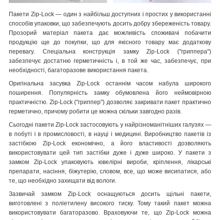
Пакети Zip-Lock ― один з найбільш доступних і простих у використанні
способів упаковки, що забезпечують досить добру збереженість товару.
Прозорий матеріал пакета дає можливість споживачі побачити
продукцію ще до покупки, що для якісного товару має додаткову
перевагу. Спеціальна конструкція замку Zip-Lock ("гриппера")
забезпечує достатню герметичність і, в той же час, забезпечує, при
необхідності, багаторазове використання пакета.
Оригінальна засувка Zip-Lock останнім часом набула широкого
поширення. Популярність замку обумовлена його неймовірною
практичністю. Zip-Lock ("гриппер") дозволяє закривати пакет практично
герметично, причому робити це можна скільки завгодно разів.
Сьогодні пакети Zip-Lock застосовують у найрізноманітніших галузях ―
в побуті і в промисловості, в науці і медицині. Виробництво пакетів із
застібкою Zip-Lock економічно, а його властивості дозволяють
використовувати цей тип застібки дуже і дуже широко. У пакети з
замком Zip-Lock упаковують ювелірні вироби, кріплення, лікарські
препарати, насіння, біжутерію, словом, все, що може висипатися, або
те, що необхідно захищати від вологи.
Зазвичай замком Zip-Lock оснащуються досить щільні пакети,
виготовлені з поліетилену високого тиску. Тому такий пакет можна
використовувати багаторазово. Враховуючи те, що Zip-Lock можна