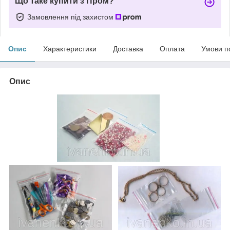
Що таке купити з Пром?
Замовлення під захистом
Опис
Характеристики
Доставка
Оплата
Умови п
Опис