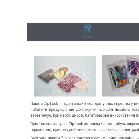
Опис
Пакети Zip-Lock ― один з найбільш доступних і простих у в
побачити продукцію ще до покупки, що для якісного товар
забезпечує, при необхідності, багаторазове використання п
Оригінальна засувка Zip-Lock останнім часом набула широко
герметично, причому робити це можна скільки завгодно разі
Сьогодні пакети Zip-Lock застосовують у найрізноманітніши