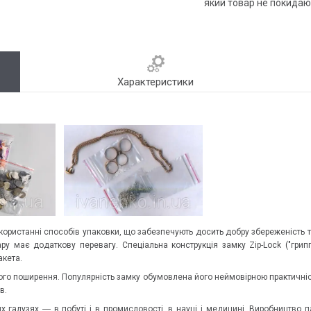
який товар не покидаю
Характеристики
икористанні способів упаковки, що забезпечують досить добру збереженість
у має додаткову перевагу. Спеціальна конструкція замку Zip-Lock ("грипп
акета.
го поширення. Популярність замку обумовлена його неймовірною практичніст
в.
х галузях ― в побуті і в промисловості, в науці і медицині. Виробництво па