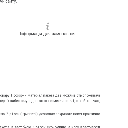
чи сайту.
Інформація для замовлення
 товару. Прозорий матеріал пакета дає можливість споживачі
ера") забезпечує достатню герметичність і, в той же час,
ю. Zip-Lock ("гриппер") дозволяє закривати пакет практично
кетів із застібкою Zip-Lock економічно, а його властивості