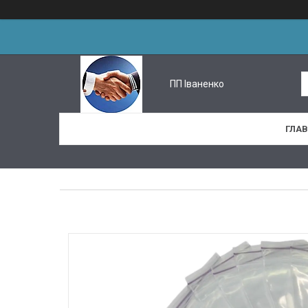
ПП Іваненко
ГЛА