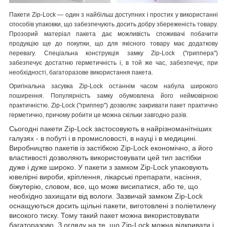
Пакети Zip-Lock ― один з найбільш доступних і простих у використанні
способів упаковки, що забезпечують досить добру збереженість товару.
Прозорий матеріал пакета дає можливість споживачі побачити
продукцію ще до покупки, що для якісного товару має додаткову
перевагу. Спеціальна конструкція замку Zip-Lock ("гриппера")
забезпечує достатню герметичність і, в той же час, забезпечує, при
необхідності, багаторазове використання пакета.
Оригінальна засувка Zip-Lock останнім часом набула широкого
поширення. Популярність замку обумовлена його неймовірною
практичністю. Zip-Lock ("гриппер") дозволяє закривати пакет практично
герметично, причому робити це можна скільки завгодно разів.
Сьогодні пакети Zip-Lock застосовують в найрізноманітніших
галузях - в побуті і в промисловості, в науці і в медицині.
Виробництво пакетів із застібкою Zip-Lock економічно, а його
властивості дозволяють використовувати цей тип застібки
дуже і дуже широко. У пакети з замком Zip-Lock упаковують
ювелірні вироби, кріплення, лікарські препарати, насіння,
біжутерію, словом, все, що може висипатися, або те, що
необхідно захищати від вологи. Зазвичай замком Zip-Lock
оснащуються досить щільні пакети, виготовлені з поліетилену
високого тиску. Тому такий пакет можна використовувати
багаторазово. З огляду на те, що Zip-Lock можна відкривати і