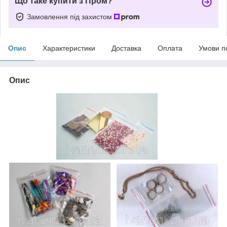
Що таке купити з Пром?
Замовлення під захистом
Опис
Характеристики
Доставка
Оплата
Умови п
Опис