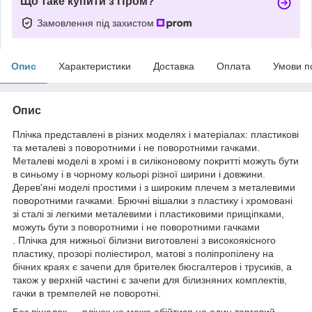
Що таке купити з Пром?
Замовлення під захистом
Опис
Характеристики
Доставка
Оплата
Умови п
Опис
Плічка представлені в різних моделях і матеріалах: пластикові
та металеві з поворотними і не поворотними гачками.
Металеві моделі в хромі і в силіконовому покритті можуть бути
в синьому і в чорному кольорі різної ширини і довжини.
Дерев'яні моделі простими і з широким плечем з металевими
поворотними гачками. Брючні вішалки з пластику і хромовані
зі сталі зі легкими металевими і пластиковими прищіпками,
можуть бути з поворотними і не поворотними гачками
. Плічка для нижньої білизни виготовлені з високоякісного
пластику, прозорі поліестирол, матові з поліпропілену на
бічних краях є зачепи для брителек бюсгалтеров і трусиків, а
також у верхній частині є зачепи для білизняних комплектів,
гачки в тремпелей не поворотні.
Без вішалок ― плічок не може обійтися не один торговий