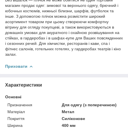
магазин продає одяг: зимової та верхнього одягу, брючний і
юбочных костюмів, нижньої білизни, шарфів, футболок та
інше. З допомогою плічок можна розмістити широкий
асортимент товаром при цьому створюючи комфортну
вітрину для огляду покупцеві, а також використовуються в
домашніх умовах для акуратного і охайною розвішування на
стійках, в гардеробах і в шафах-купе для Ваших повсякденних
і сезонних речей. Для хімчистки, ресторанів і кави, спа і
фітнес салонів, готельних готелях, у гардеробах театрів і кіно
залах.
Приховати
Характеристики
Основні
Призначення
Для одягу (з поперечиною)
Матеріал
Метал
Покриття
Силіконове
Ширина
400 мм