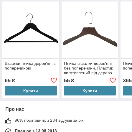
Вішалки плічка дерев'яні з
Плічка вішалки дерев'яні
Пліч
поперечиною
без поперечини. Пластик
попе
виготовлений під дерево
65
55
365
₴
₴
Купити
Купити
Про нас
96% позитивних з 234 відгуків за рік
Працює з 13.08.2013