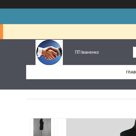
ПП Іваненко
ГЛА