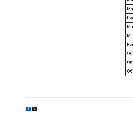
Ма
Ма
Ви
Ма
Мі
Ви
Об
Об'
Об