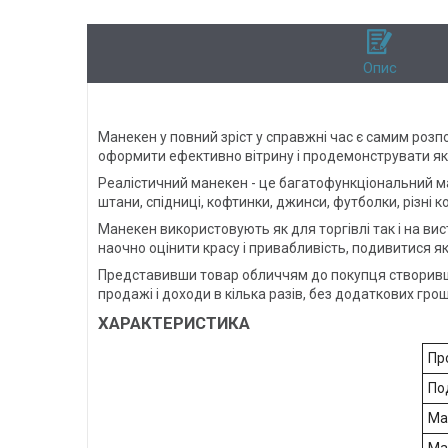
Опис
Манекен у повний зріст у справжні час є самим роз
оформити ефективно вітрину і продемонструвати як 
Реалістичний манекен - це багатофункціональний ман
штани, спідниці, кофтинки, джинси, футболки, різні к
Манекен використовують як для торгівлі так і на в
наочно оцінити красу і привабливість, подивитися як
Представивши товар обличчям до покупця створивши
продажі і доходи в кілька разів, без додаткових гро
ХАРАКТЕРИСТИКА
Пр
По
Ма