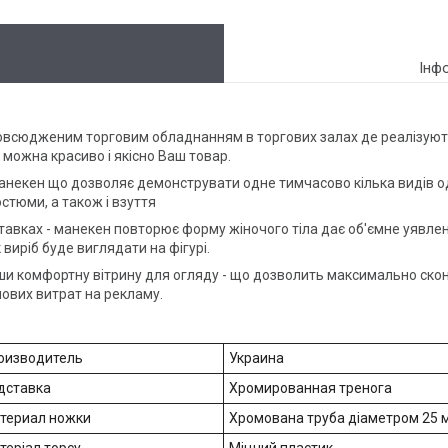
Інф
повсюдженим торговим обладнанням в торгових залах де реалізують
можна красиво і якісно Ваш товар.
екен що дозволяє демонструвати одне тимчасово кілька видів одягу
остюми, а також і взуття
иставках - манекен повторює форму жіночого тіла дає об'ємне уяв
 виріб буде виглядати на фігурі.
 комфортну вітрину для огляду - що дозволить максимально сконце
шових витрат на рекламу.
оизводитель
Украина
дставка
Хромированная тренога
териал ножки
Хромована труба діаметром 25 