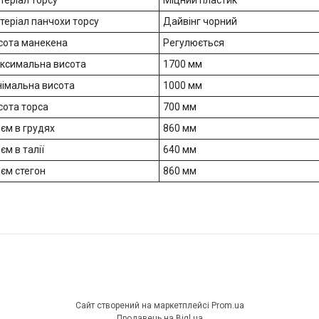
теріал торсу
Міцний пластик
теріал панчохи торсу
Дайвінг чорний
сота манекена
Регулюється
ксимальна висота
1700 мм
німальна висота
1000 мм
сота торса
700 мм
'єм в грудях
860 мм
єм в талії
640 мм
'єм стегон
860 мм
Сайт створений на маркетплейсі
Prom.ua
Продавець на Bigl.ua