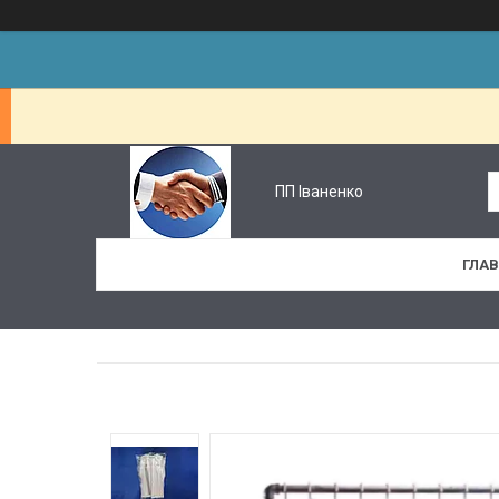
ПП Іваненко
ГЛА