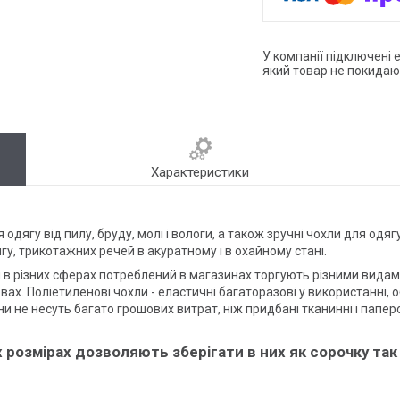
У компанії підключені 
який товар не покидаю
Характеристики
я одягу від пилу, бруду, молі і вологи, а також зручні чохли для о
у, трикотажних речей в акуратному і в охайному стані.
в різних сферах потреблений в магазинах торгують різними видами
ах. Поліетиленові чохли - еластичні багаторазові у використанні, об
и не несуть багато грошових витрат, ніж придбані тканинні і паперов
розмірах дозволяють зберігати в них як сорочку так і