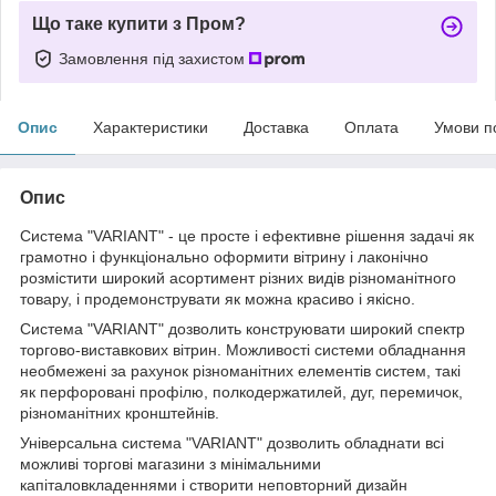
Що таке купити з Пром?
Замовлення під захистом
Опис
Характеристики
Доставка
Оплата
Умови п
Опис
Система "VARIANT" - це просте і ефективне рішення задачі як
грамотно і функціонально оформити вітрину і лаконічно
розмістити широкий асортимент різних видів різноманітного
товару, і продемонструвати як можна красиво і якісно.
Система "VARIANT" дозволить конструювати широкий спектр
торгово-виставкових вітрин. Можливості системи обладнання
необмежені за рахунок різноманітних елементів систем, такі
як перфоровані профілю, полкодержатилей, дуг, перемичок,
різноманітних кронштейнів.
Універсальна система "VARIANT" дозволить обладнати всі
можливі торгові магазини з мінімальними
капіталовкладеннями і створити неповторний дизайн