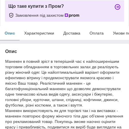
Що таке купити з Пром?
Замовлення під захистом
Опис
Характеристики
Доставка
Оплата
Умови п
Опис
Манекен в повний зріст в теперішній час є найпоширенішим
торговим обладнанням в торговельних залах де реалізують
різну жіночий одяг. Це найоптимальніший варіант оформити
ефективно вітрину і продемонструвати якомога красиво і
якісно Ваш товар. Реалістичний манекен - це
багатофункціональний манекен що дозволяє демонструвати
одне тимчасово кілька видів одягу, аксесуари і біжутерію,
головні убори, курточки, штани, спідниці, кофтинки, джинси,
футболки, різні костюми, а також і взуття.
Манекен використовують як для торгівлі так і на виставках -
манекен повторює форму жіночого тіла дає об'ємне уявлення
про рекламований товар. Покупець зможе наочно оцінити
красу і привабливість, подивитися як виріб буде виглядати на