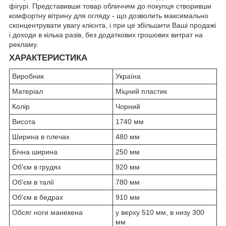
фігурі. Представивши товар обличчям до покупця створивши
комфортну вітрину для огляду - що дозволить максимально
сконцентрувати увагу клієнта, і при це збільшити Ваші продажі
і доходи в кілька разів, без додаткових грошових витрат на
рекламу.
ХАРАКТЕРИСТИКА
Виробник
Україна
Матеріал
Міцний пластик
Колір
Чорний
Висота
1740 мм
Ширина в плечах
480 мм
Бічна ширина
250 мм
Об'єм в грудях
920 мм
Об'єм в талії
780 мм
Об'єм в бедрах
910 мм
Обсяг ноги манекена
у верху 510 мм, в низу 300
мм