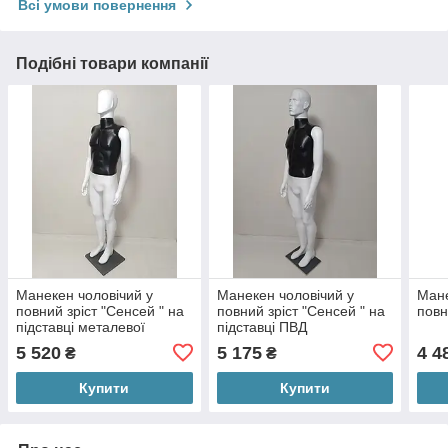
Всі умови повернення
Подібні товари компанії
Манекен чоловічий у
Манекен чоловічий у
Мане
повний зріст "Сенсей " на
повний зріст "Сенсей " на
повн
підставці металевої
підставці ПВД
5 520
5 175
4 4
₴
₴
Купити
Купити