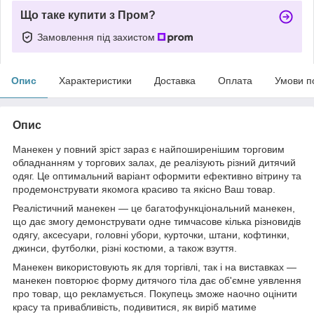
Що таке купити з Пром?
Замовлення під захистом
Опис
Характеристики
Доставка
Оплата
Умови п
Опис
Манекен у повний зріст зараз є найпоширенішим торговим
обладнанням у торгових залах, де реалізують різний дитячий
одяг. Це оптимальний варіант оформити ефективно вітрину та
продемонструвати якомога красиво та якісно Ваш товар.
Реалістичний манекен — це багатофункціональний манекен,
що дає змогу демонструвати одне тимчасове кілька різновидів
одягу, аксесуари, головні убори, курточки, штани, кофтинки,
джинси, футболки, різні костюми, а також взуття.
Манекен використовують як для торгівлі, так і на виставках —
манекен повторює форму дитячого тіла дає об'ємне уявлення
про товар, що рекламується. Покупець зможе наочно оцінити
красу та привабливість, подивитися, як виріб матиме