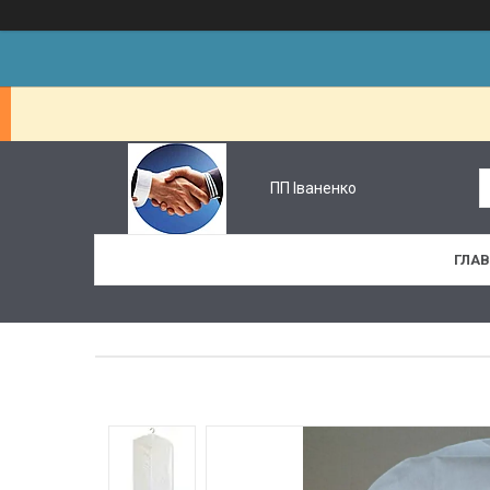
ПП Іваненко
ГЛА