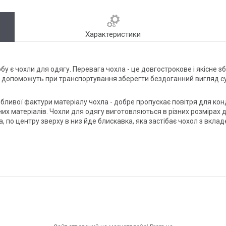
Характеристики
 є чохли для одягу. Перевага чохла - це довгострокове і якісне збе
ки допоможуть при транспортування зберегти бездоганний вигляд су
собливої ​​фактури матеріалу чохла - добре пропускає повітря для к
х матеріалів. Чохли для одягу виготовляються в різних розмірах до
чка, по центру зверху в низ йде блискавка, яка застібає чохол з вкл