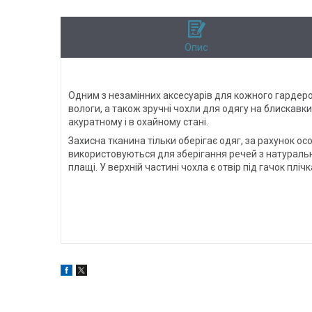
Опис
Одним з незамінних аксесуарів для кожного гардеробу
вологи, а також зручні чохли для одягу на блискав
акуратному і в охайному стані.
Захисна тканина тільки оберігає одяг, за рахунок о
використовуються для зберігання речей з натуральни
плащі. У верхній частині чохла є отвір під гачок плі