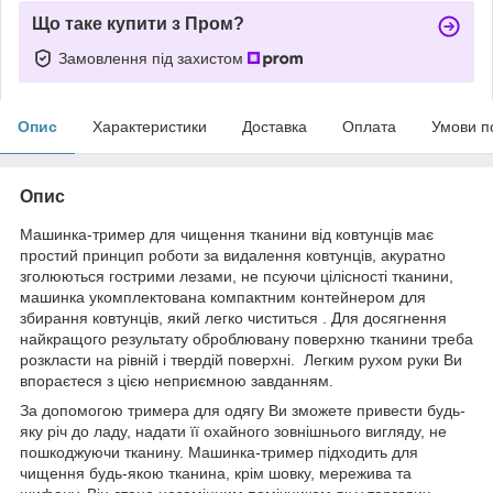
Що таке купити з Пром?
Замовлення під захистом
Опис
Характеристики
Доставка
Оплата
Умови п
Опис
Машинка-тример для чищення тканини від ковтунців має
простий принцип роботи за видалення ковтунців, акуратно
зголюються гострими лезами, не псуючи цілісності тканини,
машинка укомплектована компактним контейнером для
збирання ковтунців, який легко чиститься . Для досягнення
найкращого результату оброблювану поверхню тканини треба
розкласти на рівній і твердій поверхні. Легким рухом руки Ви
впораєтеся з цією неприємною завданням.
За допомогою тримера для одягу Ви зможете привести будь-
яку річ до ладу, надати її охайного зовнішнього вигляду, не
пошкоджуючи тканину. Машинка-тример підходить для
чищення будь-якою тканина, крім шовку, мережива та