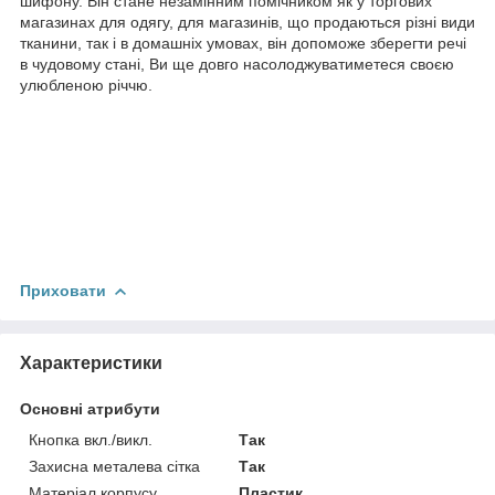
шифону. Він стане незамінним помічником як у торгових
магазинах для одягу, для магазинів, що продаються різні види
тканини, так і в домашніх умовах, він допоможе зберегти речі
в чудовому стані, Ви ще довго насолоджуватиметеся своєю
улюбленою річчю.
Приховати
Характеристики
Основні атрибути
Кнопка вкл./викл.
Так
Захисна металева сітка
Так
Матеріал корпусу
Пластик