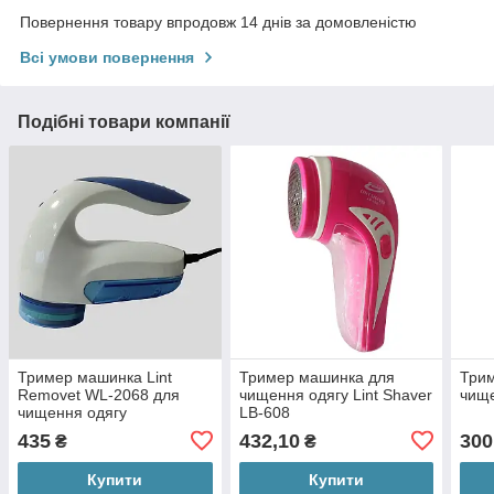
Повернення товару впродовж 14 днів за домовленістю
Всі умови повернення
Подібні товари компанії
Тример машинка Lint
Тример машинка для
Три
Removet WL-2068 для
чищення одягу Lint Shaver
чище
чищення одягу
LB-608
435
432,10
300
₴
₴
Купити
Купити