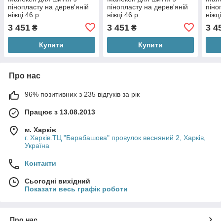
пінопласту на дерев'яній
пінопласту на дерев'яній
піно
ніжці 46 р.
ніжці 46 р.
ніжці
3 451
3 451
3 4
₴
₴
Купити
Купити
Про нас
96% позитивних з 235 відгуків за рік
Працює з 13.08.2013
м. Харків
г. Харків.ТЦ "Барабашова" провулок весняний 2, Харків,
Україна
Контакти
Сьогодні вихідний
Показати весь графік роботи
Про нас