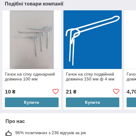
Подібні товари компанії
Гачок на сітку одинарний
Гачок на сітку подвійний
Гачо
довжина 100 мм
довжина 150 мм ф 4 мм
дов
10
21
4,7
₴
₴
Купити
Купити
Про нас
96% позитивних з 236 відгуків за рік