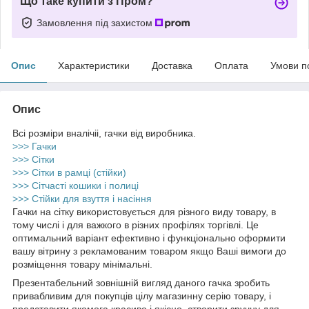
Що таке купити з Пром?
Замовлення під захистом
Опис
Характеристики
Доставка
Оплата
Умови п
Опис
Всі розміри вналічіі, гачки від виробника.
>>> Гачки
>>> Сітки
>>> Сітки в рамці (стійки)
>>> Сітчасті кошики і полиці
>>> Стійки для взуття і насіння
Гачки на сітку використовується для різного виду товару, в
тому числі і для важкого в різних профілях торгівлі. Це
оптимальний варіант ефективно і функціонально оформити
вашу вітрину з рекламованим товаром якщо Ваші вимоги до
розміщення товару мінімальні.
Презентабельний зовнішній вигляд даного гачка зробить
привабливим для покупців цілу магазинну серію товару, і
представити якомога красиво і якісно, ​​створити зручну для